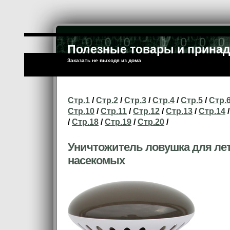
Полезные товары и прина
Заказать не выходя из дома
Стр.1
/
Стр.2
/
Стр.3
/
Стр.4
/
Стр.5
/
Стр.
Стр.10
/
Стр.11
/
Стр.12
/
Стр.13
/
Стр.14
/
/
Стр.18
/
Стр.19
/
Стр.20
/
Уничтожитель ловушка для л
насекомых