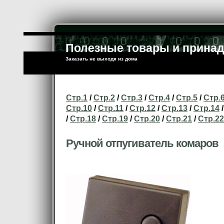
Полезные товары и прина
Заказать не выходя из дома
Стр.1
/
Стр.2
/
Стр.3
/
Стр.4
/
Стр.5
/
Стр.
Стр.10
/
Стр.11
/
Стр.12
/
Стр.13
/
Стр.14
/
/
Стр.18
/
Стр.19
/
Стр.20
/
Стр.21
/
Стр.22
Ручной отпугиватель комаров